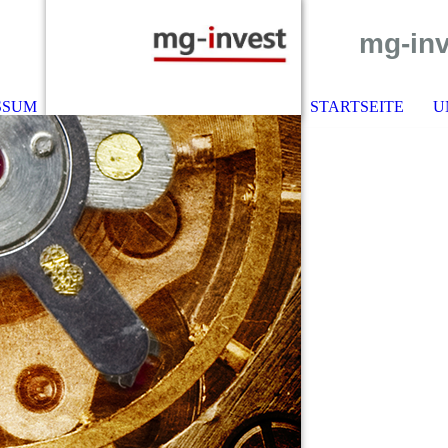
mg-in
v
SSUM
STARTSEITE
U