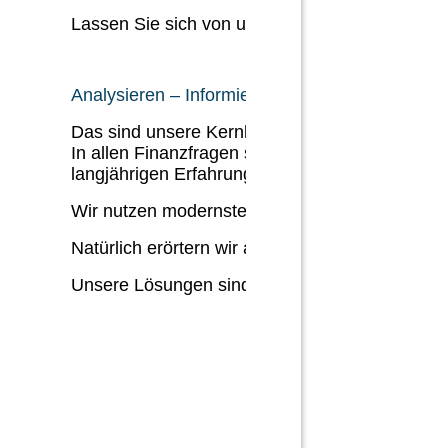
Lassen Sie sich von uns die optimale, individu
Analysieren – Informieren – Beraten
Das sind unsere Kernkompetenzen.
In allen Finanzfragen sind wir Ihr kompetenter
langjährigen Erfahrungen profitieren.
Wir nutzen modernste Beratungstechniken und 
Natürlich erörtern wir auch versicherungstechn
Unsere Lösungen sind verständlich und praxis
STARTSEITE